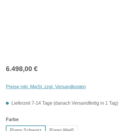
Regulärer Preis:
6.498,00 €
Preise inkl. MwSt. zzgl. Versandkosten
Lieferzeit 7-14 Tage (danach Versandfertig in 1 Tag)
auswählen
Farbe
Piano Schwarz
Piano Weiß