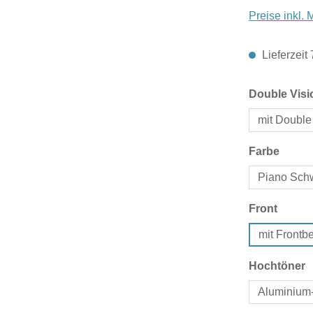
Preise inkl.
Lieferzeit
Double Visi
mit Double
auswä
Farbe
Piano Sch
auswä
Front
mit Front
a
Hochtöner
Aluminium