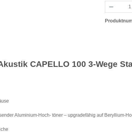
Produktnu
Akustik CAPELLO 100 3-Wege Stan
häuse
lösender Aluminium-Hoch- töner – upgradefähig auf Beryllium-
iche