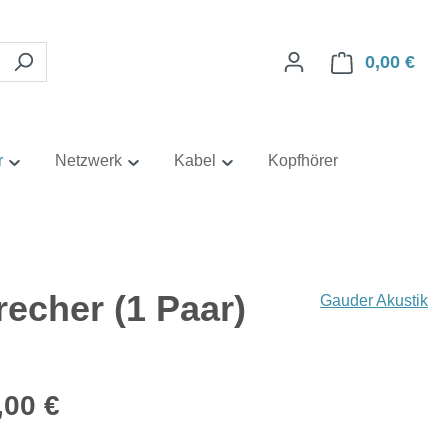
0,00 €
Ware
r
Netzwerk
Kabel
Kopfhörer
echer (1 Paar)
Gauder Akustik
eis:
,00 €