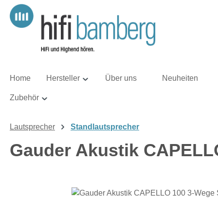
m Hauptinhalt springen
Zur Suche springen
Zur Hauptnavigation springen
Home
Hersteller
Über uns
Neuheiten
Zubehör
Lautsprecher
Standlautsprecher
Gauder Akustik CAPELLO
Bildergalerie überspringen