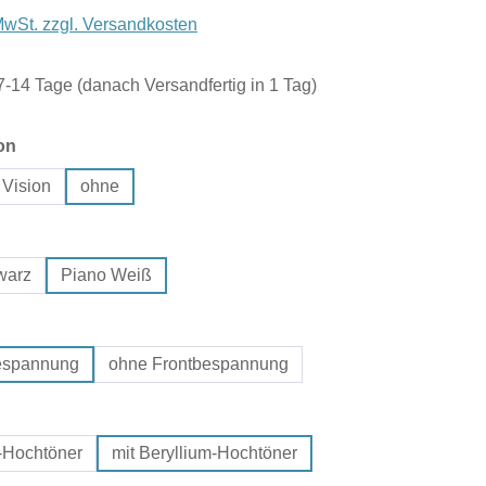
 MwSt. zzgl. Versandkosten
 7-14 Tage (danach Versandfertig in 1 Tag)
auswählen
on
 Vision
ohne
hlen
warz
Piano Weiß
hlen
bespannung
ohne Frontbespannung
uswählen
-Hochtöner
mit Beryllium-Hochtöner