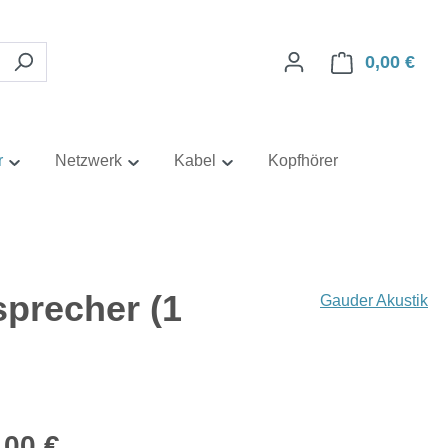
0,00 €
Ware
r
Netzwerk
Kabel
Kopfhörer
precher (1
Gauder Akustik
eis:
,00 €