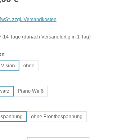
 MwSt. zzgl. Versandkosten
 7-14 Tage (danach Versandfertig in 1 Tag)
auswählen
on
 Vision
ohne
hlen
warz
Piano Weiß
hlen
bespannung
ohne Frontbespannung
uswählen