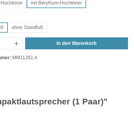
-Hochtöner
mit Beryllium-Hochtöner
swählen
uß
ohne Standfuß
In den Warenkorb
mmer:
MM11261.4
aktlautsprecher (1 Paar)"