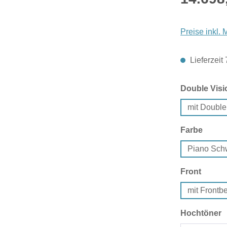
Preise inkl.
Lieferzeit
Double Visi
mit Double
auswä
Farbe
Piano Sch
auswä
Front
mit Front
a
Hochtöner