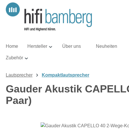
m Hauptinhalt springen
Zur Suche springen
Zur Hauptnavigation springen
Home
Hersteller
Über uns
Neuheiten
Zubehör
Lautsprecher
Kompaktlautsprecher
Gauder Akustik CAPELLO
Paar)
Bildergalerie überspringen