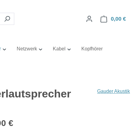
0,00 €
Ware
r
Netzwerk
Kabel
Kopfhörer
rlautsprecher
Gauder Akustik
eis:
00 €