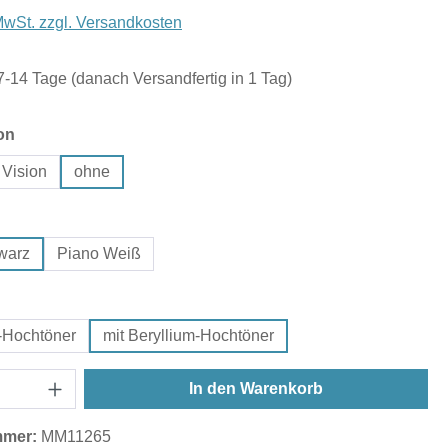
 MwSt. zzgl. Versandkosten
 7-14 Tage (danach Versandfertig in 1 Tag)
auswählen
on
 Vision
ohne
hlen
warz
Piano Weiß
uswählen
-Hochtöner
mit Beryllium-Hochtöner
In den Warenkorb
mmer:
MM11265