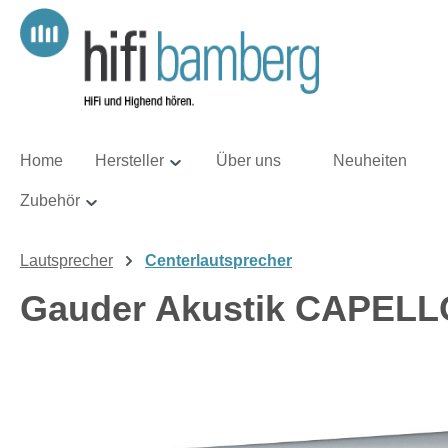
m Hauptinhalt springen
Zur Suche springen
Zur Hauptnavigation springen
Home
Hersteller
Über uns
Neuheiten
Zubehör
Lautsprecher
Centerlautsprecher
Gauder Akustik CAPELL
Bildergalerie überspringen