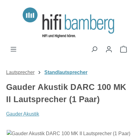
Zum Hauptinhalt springen
Ware
Lautsprecher
Standlautsprecher
Gauder Akustik DARC 100 MK
II Lautsprecher (1 Paar)
Gauder Akustik
Bildergalerie überspringen