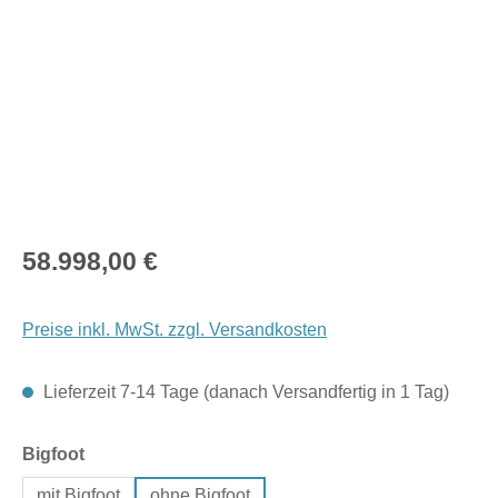
Regulärer Preis:
58.998,00 €
Preise inkl. MwSt. zzgl. Versandkosten
Lieferzeit 7-14 Tage (danach Versandfertig in 1 Tag)
auswählen
Bigfoot
mit Bigfoot
ohne Bigfoot