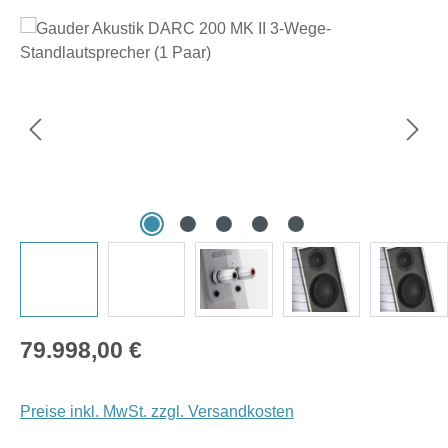
Bildergalerie überspringen
Regulärer Preis:
79.998,00 €
Preise inkl. MwSt. zzgl. Versandkosten