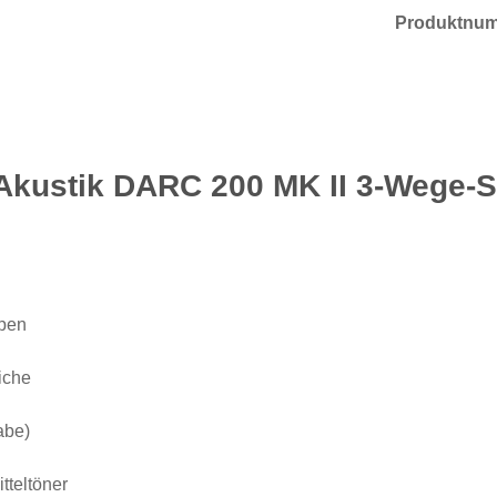
Produktnu
Akustik DARC 200 MK II 3-Wege-St
ppen
iche
abe)
tteltöner