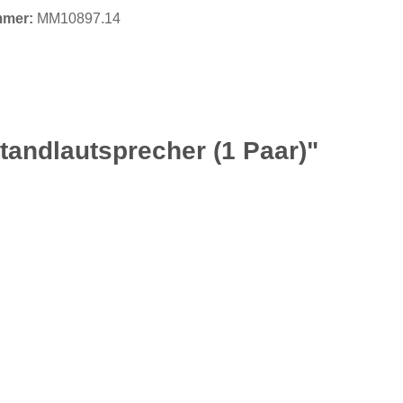
mmer:
MM10897.14
andlautsprecher (1 Paar)"