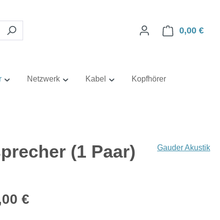
0,00 €
Ware
r
Netzwerk
Kabel
Kopfhörer
precher (1 Paar)
Gauder Akustik
eis:
,00 €