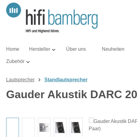
m Hauptinhalt springen
Zur Suche springen
Zur Hauptnavigation springen
Home
Hersteller
Über uns
Neuheiten
Zubehör
Lautsprecher
Standlautsprecher
Gauder Akustik DARC 200
Bildergalerie überspringen