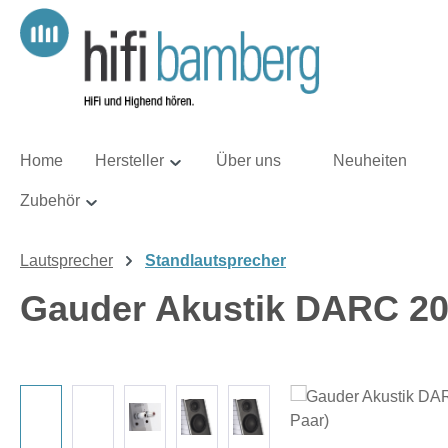
m Hauptinhalt springen
Zur Suche springen
Zur Hauptnavigation springen
Home
Hersteller
Über uns
Neuheiten
Zubehör
Lautsprecher
Standlautsprecher
Gauder Akustik DARC 200
Bildergalerie überspringen