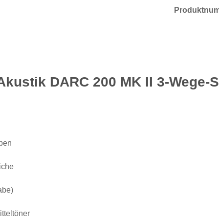
Produktnu
Akustik DARC 200 MK II 3-Wege-St
ppen
iche
abe)
tteltöner