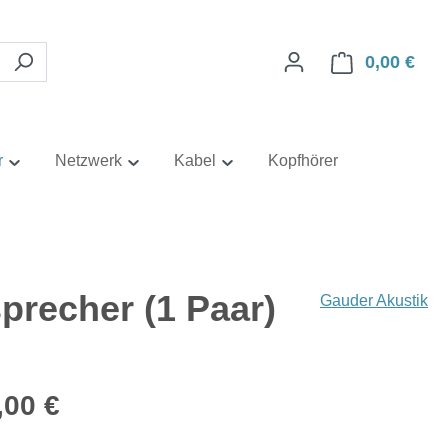
0,00 €
Ware
r
Netzwerk
Kabel
Kopfhörer
precher (1 Paar)
Gauder Akustik
eis:
,00 €