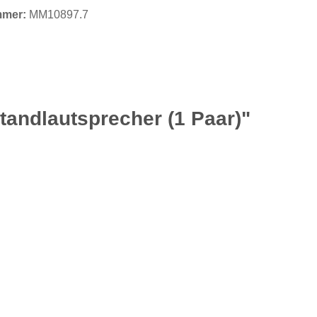
mmer:
MM10897.7
andlautsprecher (1 Paar)"