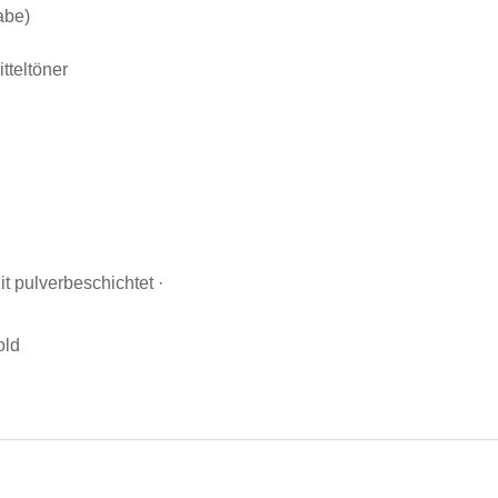
abe)
tteltöner
zit pulverbeschichtet ·
old