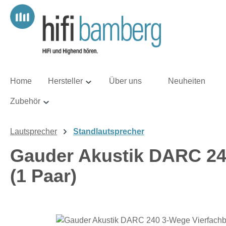
m Hauptinhalt springen
Zur Suche springen
Zur Hauptnavigation springen
Home
Hersteller
Über uns
Neuheiten
Zubehör
Lautsprecher
Standlautsprecher
Gauder Akustik DARC 24
(1 Paar)
Bildergalerie überspringen