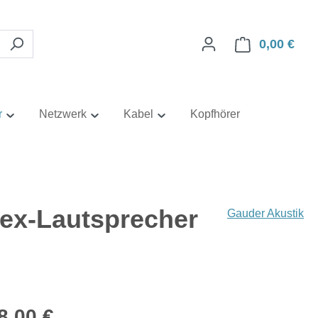
0,00 €
Ware
r
Netzwerk
Kabel
Kopfhörer
ex-Lautsprecher
Gauder Akustik
eis:
8,00 €