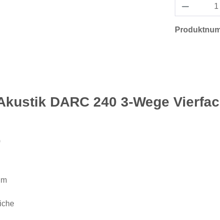
Produktnu
Akustik DARC 240 3-Wege Vierfac
)
um
iche