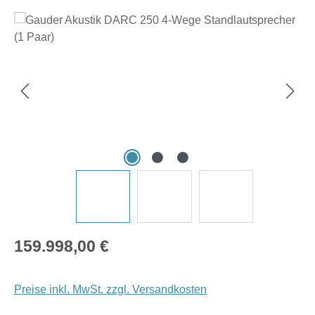
Bildergalerie überspringen
Regulärer Preis:
159.998,00 €
Preise inkl. MwSt. zzgl. Versandkosten