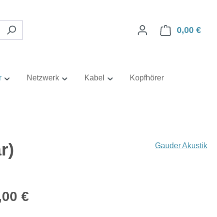
0,00 €
Ware
r
Netzwerk
Kabel
Kopfhörer
r)
Gauder Akustik
eis:
,00 €