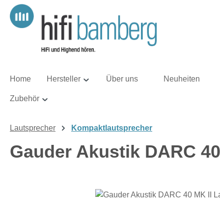
m Hauptinhalt springen
Zur Suche springen
Zur Hauptnavigation springen
Home
Hersteller
Über uns
Neuheiten
Zubehör
Lautsprecher
Kompaktlautsprecher
Gauder Akustik DARC 40 
Bildergalerie überspringen