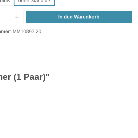
ndfuß
ohne Standfuß
In den Warenkorb
mmer:
MM10893.20
er (1 Paar)"