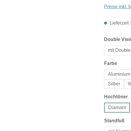
Preise inkl.
Lieferzeit
Double Visi
mit Double
auswä
Farbe
Aluminium 
Silber
W
a
Hochtöner
Diamant
au
Standfuß