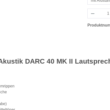
mit Alusta
Produktnu
kustik DARC 40 MK II Lautsprech
umrippen
iche
abe)
tteltöner