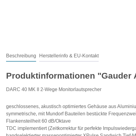
Beschreibung
Herstellerinfo & EU-Kontakt
Produktinformationen "Gauder A
DARC 40 MK II
2-Wege Monitorlautsprecher
geschlossenes, akustisch optimiertes Gehäuse aus Alumini
symmetrische, mit Mundorf Bauteilen bestückte Frequenzwe
Flankensteilheit 60 dB/Oktave
TDC implementiert (Zeitkorrektur für perfekte Impulswiederg
handselektierter massenoptimierter XPulse Sandwich Tief-Mi