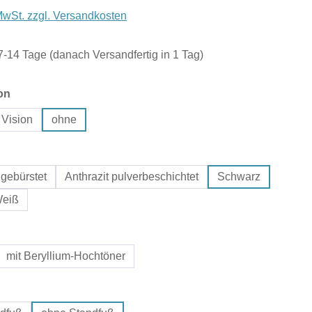
 MwSt. zzgl. Versandkosten
 7-14 Tage (danach Versandfertig in 1 Tag)
auswählen
on
 Vision
ohne
hlen
gebürstet
Anthrazit pulverbeschichtet
Schwarz
eiß
uswählen
mit Beryllium-Hochtöner
swählen