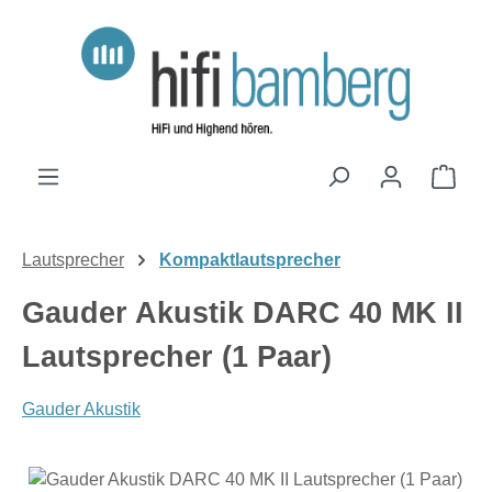
Zum Hauptinhalt springen
Ware
Lautsprecher
Kompaktlautsprecher
Gauder Akustik DARC 40 MK II
Lautsprecher (1 Paar)
Gauder Akustik
Bildergalerie überspringen