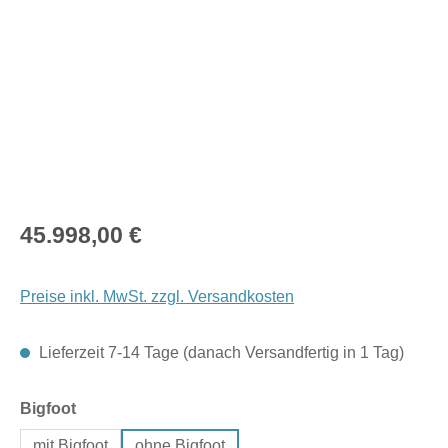
Regulärer Preis:
45.998,00 €
Preise inkl. MwSt. zzgl. Versandkosten
Lieferzeit 7-14 Tage (danach Versandfertig in 1 Tag)
auswählen
Bigfoot
mit Bigfoot
ohne Bigfoot