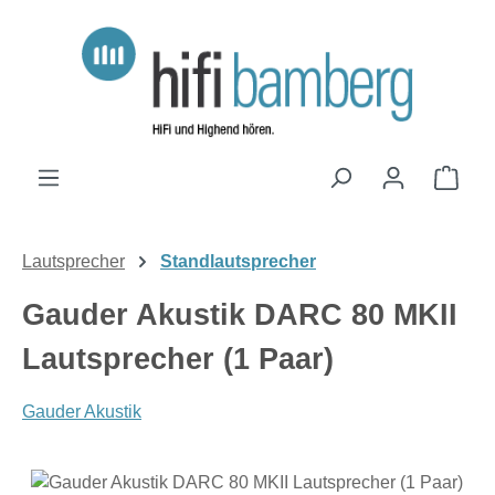
Zum Hauptinhalt springen
Ware
Lautsprecher
Standlautsprecher
Gauder Akustik DARC 80 MKII
Lautsprecher (1 Paar)
Gauder Akustik
Bildergalerie überspringen