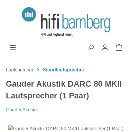
Zum Hauptinhalt springen
Ware
Lautsprecher
Standlautsprecher
Gauder Akustik DARC 80 MKII
Lautsprecher (1 Paar)
Gauder Akustik
Bildergalerie überspringen