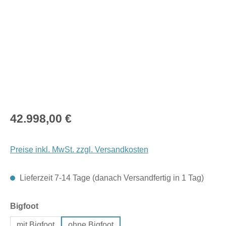
Regulärer Preis:
42.998,00 €
Preise inkl. MwSt. zzgl. Versandkosten
Lieferzeit 7-14 Tage (danach Versandfertig in 1 Tag)
auswählen
Bigfoot
mit Bigfoot
ohne Bigfoot