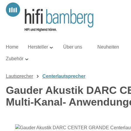
m Hauptinhalt springen
Zur Suche springen
Zur Hauptnavigation springen
Home
Hersteller
Über uns
Neuheiten
Zubehör
Lautsprecher
Centerlautsprecher
Gauder Akustik DARC C
Multi-Kanal- Anwendung
Bildergalerie überspringen