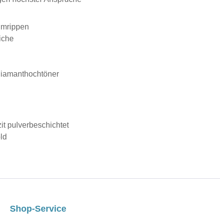
umrippen
iche
Diamanthochtöner
zit pulverbeschichtet
ld
Shop-Service