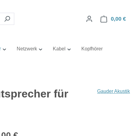
0,00 €
Ware
r
Netzwerk
Kabel
Kopfhörer
sprecher für
Gauder Akustik
eis:
,00 €