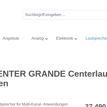
Angebote
Analog
Elektronik
Lautspreche
ENTER GRANDE Centerlaut
en
Regulärer Pr
27.490