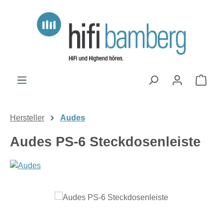
Zum Hauptinhalt springen
Ware
Hersteller
Audes
Audes PS-6 Steckdosenleiste
Bildergalerie überspringen