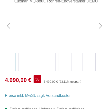
Bildergalerie überspringen
Verkaufspreis:
%
4.990,00 €
Regulärer Preis:
6.490,00 €
(23.11% gespart)
Preise inkl. MwSt. zzgl. Versandkosten