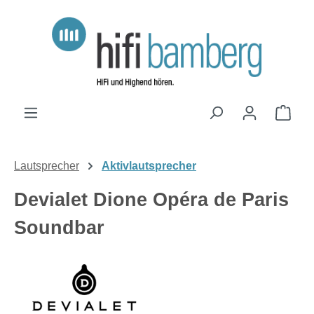
Zum Hauptinhalt springen
Ware
Lautsprecher
Aktivlautsprecher
Devialet Dione Opéra de Paris
Soundbar