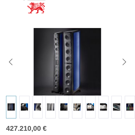
Bildergalerie überspringen
Regulärer Preis:
427.210,00 €