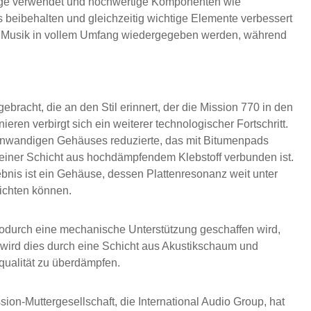
wege verwendet und hochwertige Komponenten wie
 beibehalten und gleichzeitig wichtige Elemente verbessert
der Musik in vollem Umfang wiedergegeben werden, während
racht, die an den Stil erinnert, der die Mission 770 in den
en verbirgt sich ein weiterer technologischer Fortschritt.
ünnwandigen Gehäuses reduzierte, das mit Bitumenpads
einer Schicht aus hochdämpfendem Klebstoff verbunden ist.
bnis ist ein Gehäuse, dessen Plattenresonanz weit unter
richten können.
wodurch eine mechanische Unterstützung geschaffen wird,
 wird dies durch eine Schicht aus Akustikschaum und
qualität zu überdämpfen.
sion-Muttergesellschaft, die International Audio Group, hat