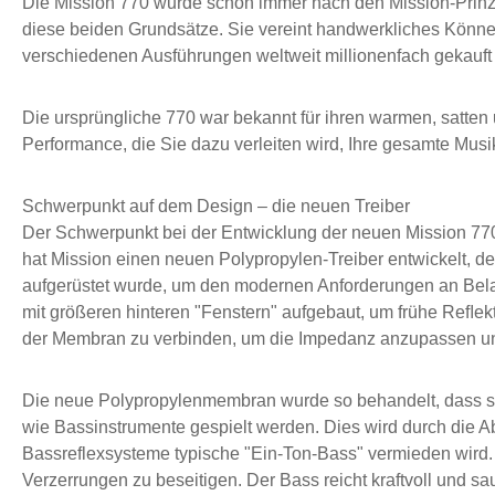
Die Mission 770 wurde schon immer nach den Mission-Prinzipi
diese beiden Grundsätze. Sie vereint handwerkliches Können
verschiedenen Ausführungen weltweit millionenfach gekauft
Die ursprüngliche 770 war bekannt für ihren warmen, satten u
Performance, die Sie dazu verleiten wird, Ihre gesamte Mu
Schwerpunkt auf dem Design – die neuen Treiber
Der Schwerpunkt bei der Entwicklung der neuen Mission 77
hat Mission einen neuen Polypropylen-Treiber entwickelt, d
aufgerüstet wurde, um den modernen Anforderungen an Belast
mit größeren hinteren "Fenstern" aufgebaut, um frühe Reﬂekt
der Membran zu verbinden, um die Impedanz anzupassen un
Die neue Polypropylenmembran wurde so behandelt, dass sie s
wie Bassinstrumente gespielt werden. Dies wird durch die A
Bassreflexsysteme typische "Ein-Ton-Bass" vermieden wird. 
Verzerrungen zu beseitigen. Der Bass reicht kraftvoll und s