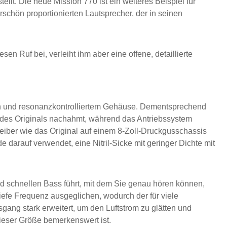
lt. Die neue Mission 770 ist ein weiteres Beispiel für
schön proportionierten Lautsprecher, der in seinen
n Ruf bei, verleiht ihm aber eine offene, detaillierte
an und resonanzkontrolliertem Gehäuse. Dementsprechend
g des Originals nachahmt, während das Antriebssystem
eiber wie das Original auf einem 8-Zoll-Druckgusschassis
darauf verwendet, eine Nitril-Sicke mit geringer Dichte mit
nd schnellen Bass führt, mit dem Sie genau hören können,
efe Frequenz ausgeglichen, wodurch der für viele
ang stark erweitert, um den Luftstrom zu glätten und
dieser Größe bemerkenswert ist.