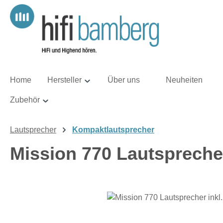
m Hauptinhalt springen
Zur Suche springen
Zur Hauptnavigation springen
Home
Hersteller
Über uns
Neuheiten
Zubehör
Lautsprecher
Kompaktlautsprecher
Mission 770 Lautsprecher
Bildergalerie überspringen