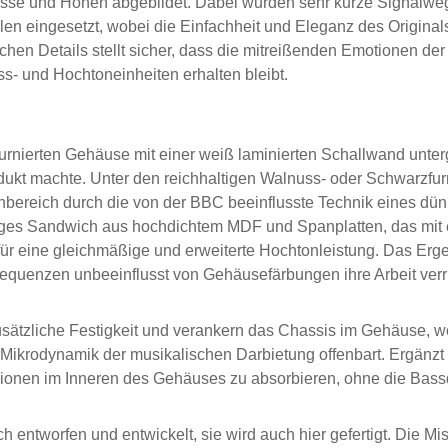
 Bässe und Höhen abgebildet. Dabei wurden sehr kurze Signal
n eingesetzt, wobei die Einfachheit und Eleganz des Originals
schen Details stellt sicher, dass die mitreißenden Emotionen 
ss- und Hochtoneinheiten erhalten bleibt.
rnierten Gehäuse mit einer weiß laminierten Schallwand untergeb
 machte. Unter den reichhaltigen Walnuss- oder Schwarzfurnier
onbereich durch die von der BBC beeinflusste Technik eines d
iges Sandwich aus hochdichtem MDF und Spanplatten, das mit 
für eine gleichmäßige und erweiterte Hochtonleistung. Das Erge
Frequenzen unbeeinflusst von Gehäusefärbungen ihre Arbeit ver
usätzliche Festigkeit und verankern das Chassis im Gehäuse, 
 Mikrodynamik der musikalischen Darbietung offenbart. Ergänzt
exionen im Inneren des Gehäuses zu absorbieren, ohne die Bass
 entworfen und entwickelt, sie wird auch hier gefertigt. Die Mis