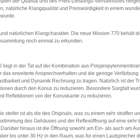
en der Qualität und des Preis-Leistungs-Verhältnisses hergestel
, natürliche Klangqualität und Preiswürdigkeit in einem wunder
 wurde.
nd natürlichen Klangcharakter. Die neue Mission 770 behält diese
siksammlung noch einmal zu erkunden.
0 liegt in der Tat auf der Kombination aus Polypropylenmembr
er das erweiterte Ansprechverhalten und die geringe Verfärbun
barkeit und Dynamik Rechnung zu tragen. Natürlich ist der Tr
ionen durch den Konus zu reduzieren. Besondere Sorgfalt wurde 
d Reﬂektionen von der Konuskante zu reduzieren.
teifer ist als die des Originals, was zu einem sehr straffen u
bstimmung des Gehäuses und der Reflexöffnung auf eine sehr ti
Darüber hinaus ist die Öffnung sowohl am Ein- als auch am Ausg
auber bis unter 30 Hz in den Raum, was für einen Lautsprecher 