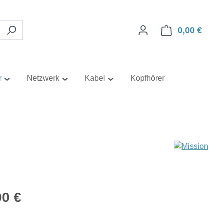
0,00 €
Ware
r
Netzwerk
Kabel
Kopfhörer
eis:
00 €