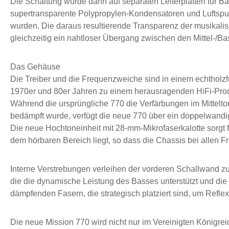
Die Schaltung wurde dann auf separaten Leiterplatten für
supertransparente Polypropylen-Kondensatoren und Luftspule
wurden. Die daraus resultierende Transparenz der musikali
gleichzeitig ein nahtloser Übergang zwischen den Mittel-/Ba
Das Gehäuse
Die Treiber und die Frequenzweiche sind in einem echtholzfu
1970er und 80er Jahren zu einem herausragenden HiFi-Produkt
Während die ursprüngliche 770 die Verfärbungen im Mittelt
bedämpft wurde, verfügt die neue 770 über ein doppelwand
Die neue Hochtoneinheit mit 28-mm-Mikrofaserkalotte sorgt 
dem hörbaren Bereich liegt, so dass die Chassis bei allen 
Interne Verstrebungen verleihen der vorderen Schallwand z
die die dynamische Leistung des Basses unterstützt und die
dämpfenden Fasern, die strategisch platziert sind, um Refl
Die neue Mission 770 wird nicht nur im Vereinigten Königreich