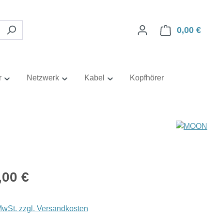
0,00 €
Ware
r
Netzwerk
Kabel
Kopfhörer
eis:
,00 €
 MwSt. zzgl. Versandkosten