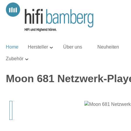
m Hauptinhalt springen
Zur Suche springen
Zur Hauptnavigation springen
Home
Hersteller
Über uns
Neuheiten
Zubehör
Moon 681 Netzwerk-Play
Bildergalerie überspringen