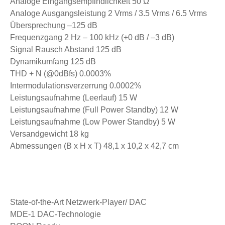
Analoge Eingangsempfindlichkeit 50 Ω
Analoge Ausgangsleistung 2 Vrms / 3.5 Vrms / 6.5 Vrms
Übersprechung –125 dB
Frequenzgang 2 Hz – 100 kHz (+0 dB / –3 dB)
Signal Rausch Abstand 125 dB
Dynamikumfang 125 dB
THD + N (@0dBfs) 0.0003%
Intermodulationsverzerrung 0.0002%
Leistungsaufnahme (Leerlauf) 15 W
Leistungsaufnahme (Full Power Standby) 12 W
Leistungsaufnahme (Low Power Standby) 5 W
Versandgewicht 18 kg
Abmessungen (B x H x T) 48,1 x 10,2 x 42,7 cm
State-of-the-Art Netzwerk-Player/ DAC
MDE-1 DAC-Technologie