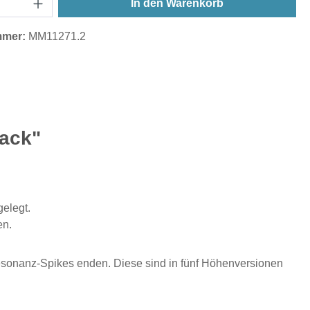
In den Warenkorb
mmer:
MM11271.2
ack"
elegt.
en.
-Resonanz-Spikes enden. Diese sind in fünf Höhenversionen