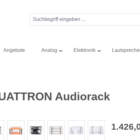
Angebote
Analog
Elektronik
Lautspreche
UATTRON Audiorack
Regulärer Pr
1.426,