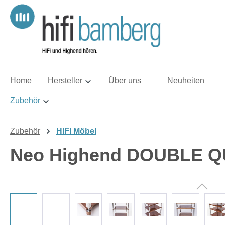
m Hauptinhalt springen
Zur Suche springen
Zur Hauptnavigation springen
Home
Hersteller
Über uns
Neuheiten
Zubehör
Zubehör
HIFI Möbel
Neo Highend DOUBLE Q
Bildergalerie überspringen