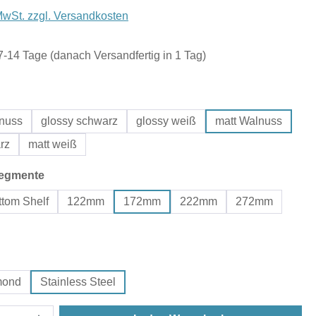
 MwSt. zzgl. Versandkosten
 7-14 Tage (danach Versandfertig in 1 Tag)
hlen
lnuss
glossy schwarz
glossy weiß
matt Walnuss
rz
matt weiß
auswählen
egmente
tom Shelf
122mm
172mm
222mm
272mm
wählen
mond
Stainless Steel