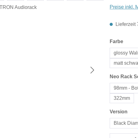
Preise inkl.
Lieferzeit
auswä
Farbe
glossy Wa
matt schwa
Neo Rack S
98mm - Bot
322mm
aus
Version
Black Dia