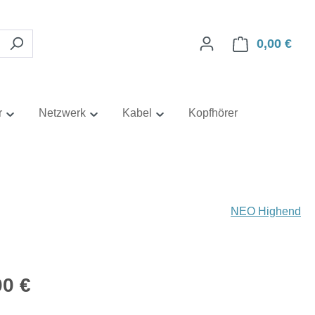
0,00 €
Ware
r
Netzwerk
Kabel
Kopfhörer
NEO Highend
eis:
00 €