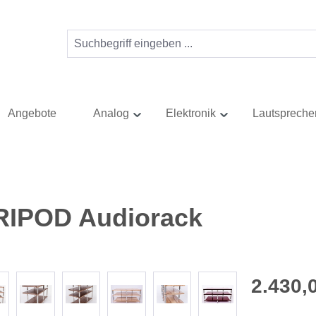
Angebote
Analog
Elektronik
Lautspreche
RIPOD Audiorack
Regulärer Pr
2.430,