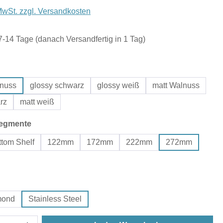
 MwSt. zzgl. Versandkosten
 7-14 Tage (danach Versandfertig in 1 Tag)
hlen
lnuss
glossy schwarz
glossy weiß
matt Walnuss
rz
matt weiß
auswählen
egmente
tom Shelf
122mm
172mm
222mm
272mm
wählen
mond
Stainless Steel