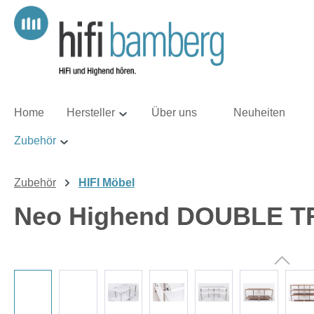
m Hauptinhalt springen
Zur Suche springen
Zur Hauptnavigation springen
Home
Hersteller
Über uns
Neuheiten
Zubehör
Zubehör
HIFI Möbel
Neo Highend DOUBLE T
Bildergalerie überspringen