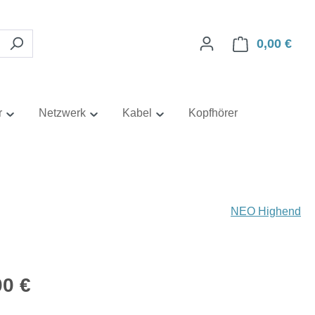
0,00 €
Ware
r
Netzwerk
Kabel
Kopfhörer
NEO Highend
eis:
00 €