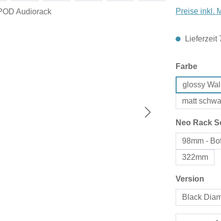
Preise inkl.
Lieferzeit
auswä
Farbe
glossy Wa
matt schwa
Neo Rack S
98mm - Bot
322mm
aus
Version
Black Dia