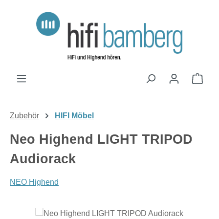
Zum Hauptinhalt springen
Ware
Zubehör
HIFI Möbel
Neo Highend LIGHT TRIPOD
Audiorack
NEO Highend
Bildergalerie überspringen