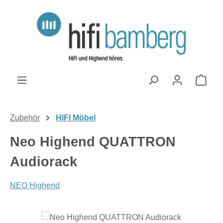
Zum Hauptinhalt springen
Ware
Zubehör
HIFI Möbel
Neo Highend QUATTRON
Audiorack
NEO Highend
Bildergalerie überspringen