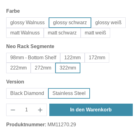
auswählen
Farbe
glossy Walnuss
glossy schwarz
glossy weiß
matt Walnuss
matt schwarz
matt weiß
auswählen
Neo Rack Segmente
98mm - Bottom Shelf
122mm
172mm
222mm
272mm
322mm
auswählen
Version
Black Diamond
Stainless Steel
In den Warenkorb
Produktnummer:
MM11270.29