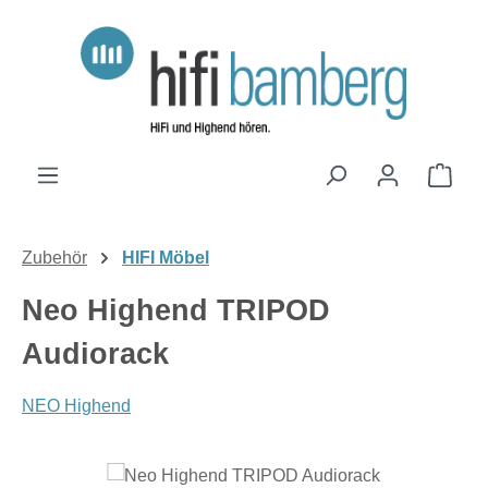
Zum Hauptinhalt springen
Ware
Zubehör
HIFI Möbel
Neo Highend TRIPOD
Audiorack
NEO Highend
Bildergalerie überspringen