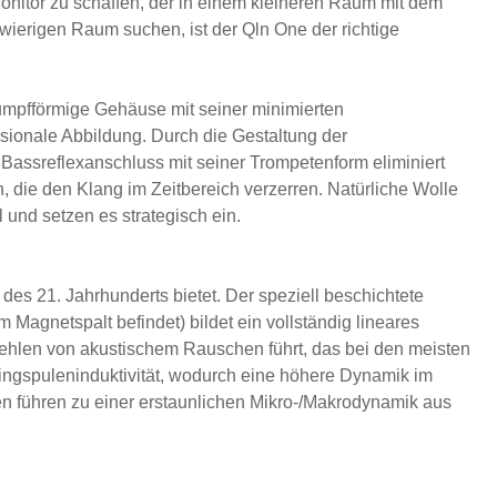
nitor zu schaffen, der in einem kleineren Raum mit dem
hwierigen Raum suchen, ist der Qln One der richtige
tumpfförmige Gehäuse mit seiner minimierten
sionale Abbildung. Durch die Gestaltung der
Bassreflexanschluss mit seiner Trompetenform eliminiert
, die den Klang im Zeitbereich verzerren. Natürliche Wolle
und setzen es strategisch ein.
des 21. Jahrhunderts bietet. Der speziell beschichtete
agnetspalt befindet) bildet ein vollständig lineares
ehlen von akustischem Rauschen führt, das bei den meisten
ingspuleninduktivität, wodurch eine höhere Dynamik im
nen führen zu einer erstaunlichen Mikro-/Makrodynamik aus