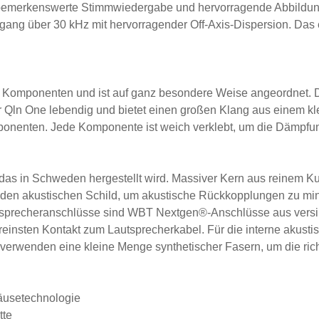
bemerkenswerte Stimmwiedergabe und hervorragende Abbildung 
zgang über 30 kHz mit hervorragender Off-Axis-Dispersion. Das 
 Komponenten und ist auf ganz besondere Weise angeordnet. D
Qln One lebendig und bietet einen großen Klang aus einem kle
onenten. Jede Komponente ist weich verklebt, um die Dämpfun
 das in Schweden hergestellt wird. Massiver Kern aus reinem Ku
nden akustischen Schild, um akustische Rückkopplungen zu mi
tsprecheranschlüsse sind WBT Nextgen®-Anschlüsse aus versil
einsten Kontakt zum Lautsprecherkabel. Für die interne akust
r verwenden eine kleine Menge synthetischer Fasern, um die rich
usetechnologie
tte