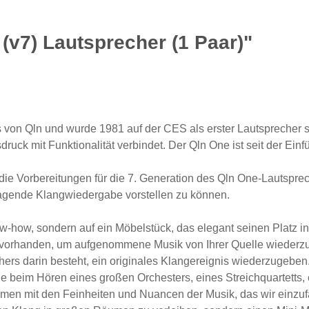
(v7) Lautsprecher (1 Paar)"
n Qln und wurde 1981 auf der CES als erster Lautsprecher sein
druck mit Funktionalität verbindet. Der Qln One ist seit der Ei
die Vorbereitungen für die 7. Generation des Qln One-Lautsprec
rragende Klangwiedergabe vorstellen zu können.
ow-how, sondern auf ein Möbelstück, das elegant seinen Platz i
 vorhanden, um aufgenommene Musik von Ihrer Quelle wiederz
hers darin besteht, ein originales Klangereignis wiederzugeben
ie beim Hören eines großen Orchesters, eines Streichquartetts, 
men mit den Feinheiten und Nuancen der Musik, das wir einzu