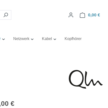
0,00 €
Ware
r
Netzwerk
Kabel
Kopfhörer
eis:
,00 €