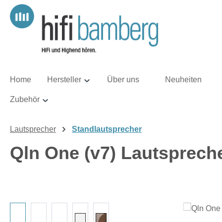
m Hauptinhalt springen
Zur Suche springen
Zur Hauptnavigation springen
Home
Hersteller
Über uns
Neuheiten
Zubehör
Lautsprecher
Standlautsprecher
Qln One (v7) Lautspreche
Bildergalerie überspringen