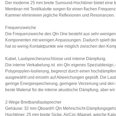
Der moderne 25 mm breite Surround-Hochtöner bietet eine 
Membran mit Textilkalotte sorgen für einen flachen Frequen
Kammer eliminieren jegliche Reflexionen und Resonanzen.
Frequenzweiche
Die Frequenzweiche des Qln One besteht aus sehr wenigen
Komponenten mit wenigen Anpassungen. Dadurch spielt der 
hat so wenig Kontaktpunkte wie möglich zwischen den Komp
Kabel, Lautsprecheranschlüsse und interne Dämpfung.
Die interne Verkabelung ist ein Qln eigenes Spezialdesign,
Polypropylen-Isolierung, begrenzt durch einen hochdämpfe
ausgewählt und einzeln auf Abweichungen geprüft. Die Lau
geringe Energiespeicherung, geringere Verzerrung und den r
beste Material für die interne akustische Dämpfung, aber wi
2-Wege Breitbandlautsprecher
Gehäuse: 32 mm Qboard® Qln Mehrschicht-Dämpfungsgehä
Hochtöner: 25 mm breite Sicke, AirCirc-Magnet, weiche Kalo