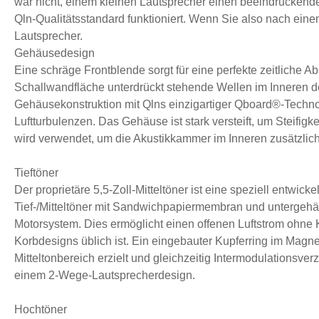
war nicht, einem kleinen Lautsprecher einen beeindruckend
Qln-Qualitätsstandard funktioniert. Wenn Sie also nach eine
Lautsprecher.
Gehäusedesign
Eine schräge Frontblende sorgt für eine perfekte zeitliche
Schallwandfläche unterdrückt stehende Wellen im Inneren de
Gehäusekonstruktion mit Qlns einzigartiger Qboard®-Technol
Luftturbulenzen. Das Gehäuse ist stark versteift, um Steifig
wird verwendet, um die Akustikkammer im Inneren zusätzlic
Tieftöner
Der proprietäre 5,5-Zoll-Mitteltöner ist eine speziell entwi
Tief-/Mitteltöner mit Sandwichpapiermembran und untergehän
Motorsystem. Dies ermöglicht einen offenen Luftstrom ohne
Korbdesigns üblich ist. Ein eingebauter Kupferring im Magn
Mitteltonbereich erzielt und gleichzeitig Intermodulationsv
einem 2-Wege-Lautsprecherdesign.
Hochtöner