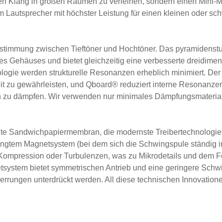
en Klang in großen Räumen zu verleihen, sondern einen Mini-Mo
m Lautsprecher mit höchster Leistung für einen kleinen oder sc
 Abstimmung zwischen Tieftöner und Hochtöner. Das pyramidens
s Gehäuses und bietet gleichzeitig eine verbesserte dreidimen
ogie werden strukturelle Resonanzen erheblich minimiert. Der 
keit zu gewährleisten, und Qboard® reduziert interne Resonanzen
h zu dämpfen. Wir verwenden nur minimales Dämpfungsmaterial 
ckelte Sandwichpapiermembran, die modernste Treibertechnologie 
gtem Magnetsystem (bei dem sich die Schwingspule ständig im M
 Kompression oder Turbulenzen, was zu Mikrodetails und dem F
etsystem bietet symmetrischen Antrieb und eine geringere Schw
erzerrungen unterdrückt werden. All diese technischen Innovatio