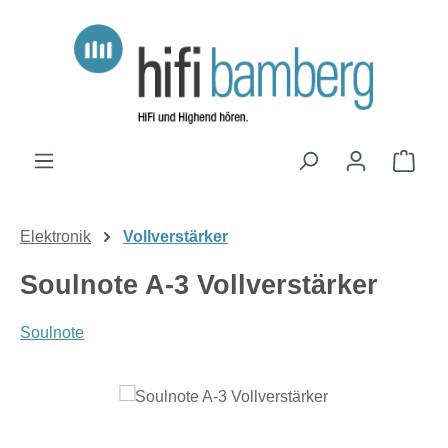
Zum Hauptinhalt springen
Ware
Elektronik
Vollverstärker
Soulnote A-3 Vollverstärker
Soulnote
Bildergalerie überspringen