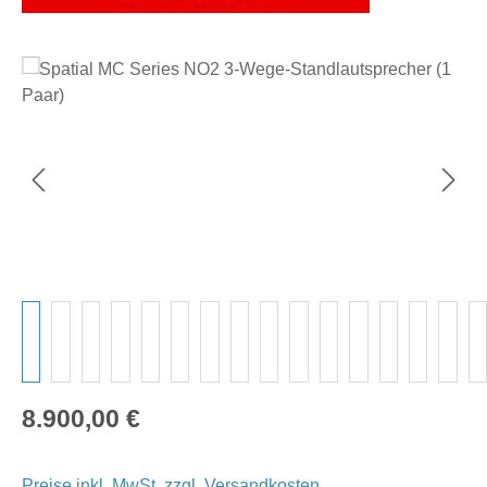
Bildergalerie überspringen
Regulärer Preis:
8.900,00 €
Preise inkl. MwSt. zzgl. Versandkosten