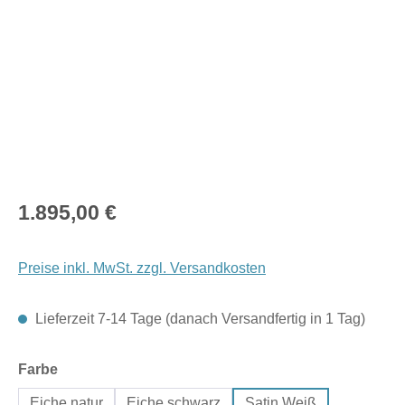
Regulärer Preis:
1.895,00 €
Preise inkl. MwSt. zzgl. Versandkosten
Lieferzeit 7-14 Tage (danach Versandfertig in 1 Tag)
auswählen
Farbe
Eiche natur
Eiche schwarz
Satin Weiß