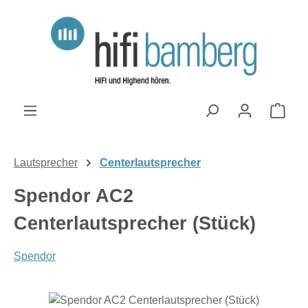
Zum Hauptinhalt springen
Ware
Lautsprecher
Centerlautsprecher
Spendor AC2
Centerlautsprecher (Stück)
Spendor
Bildergalerie überspringen