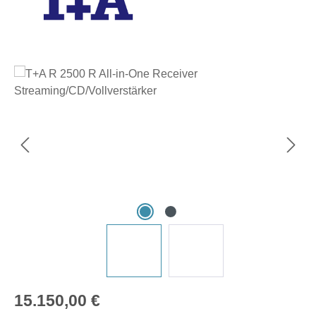
Bildergalerie überspringen
Regulärer Preis:
15.150,00 €