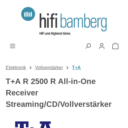
Zum Hauptinhalt springen
Ware
Elektronik
Vollverstärker
T+A
T+A R 2500 R All-in-One
Receiver
Streaming/CD/Vollverstärker