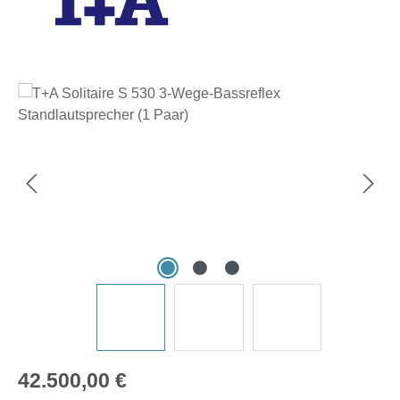
Bildergalerie überspringen
Regulärer Preis:
42.500,00 €