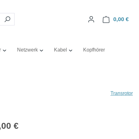
0,00 €
Ware
r
Netzwerk
Kabel
Kopfhörer
Transrotor
eis:
,00 €