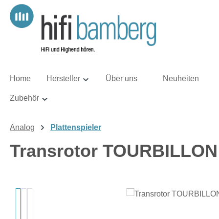
m Hauptinhalt springen
Zur Suche springen
Zur Hauptnavigation springen
Home
Hersteller
Über uns
Neuheiten
Zubehör
Analog
Plattenspieler
Transrotor TOURBILLON 
Bildergalerie überspringen