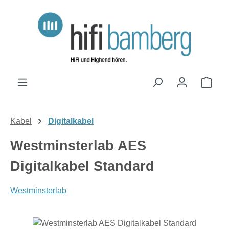
Zum Hauptinhalt springen
Ware
Kabel
Digitalkabel
Westminsterlab AES
Digitalkabel Standard
Westminsterlab
Bildergalerie überspringen