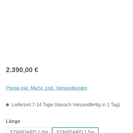
Regulärer Preis:
2.390,00 €
Preise inkl. MwSt. zzgl. Versandkosten
Lieferzeit 7-14 Tage (danach Versandfertig in 1 Tag)
auswählen
Länge
STANDARD 1,0m
STANDARD 1,5m