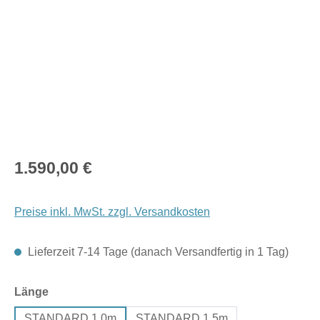
Regulärer Preis:
1.590,00 €
Preise inkl. MwSt. zzgl. Versandkosten
Lieferzeit 7-14 Tage (danach Versandfertig in 1 Tag)
auswählen
Länge
STANDARD 1,0m
STANDARD 1,5m