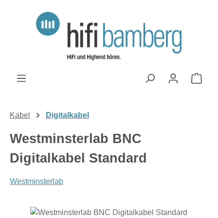
Zum Hauptinhalt springen
Ware
Kabel
Digitalkabel
Westminsterlab BNC
Digitalkabel Standard
Westminsterlab
Bildergalerie überspringen