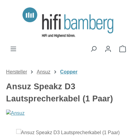
Zum Hauptinhalt springen
Ware
Hersteller
Ansuz
Copper
Ansuz Speakz D3
Lautsprecherkabel (1 Paar)
Bildergalerie überspringen