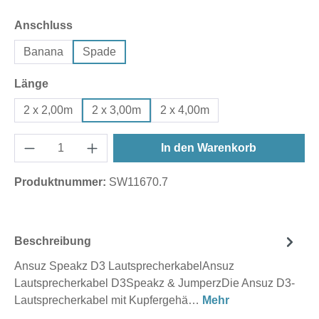
auswählen
Anschluss
Banana
Spade
auswählen
Länge
2 x 2,00m
2 x 3,00m
2 x 4,00m
In den Warenkorb
Produktnummer:
SW11670.7
Beschreibung
Ansuz Speakz D3 LautsprecherkabelAnsuz
Lautsprecherkabel D3Speakz & JumperzDie Ansuz D3-
Lautsprecherkabel mit Kupfergehä…
Mehr