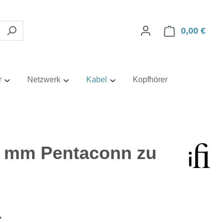
0,00 €
Ware
r
Netzwerk
Kabel
Kopfhörer
,4 mm Pentaconn zu
eis:
€