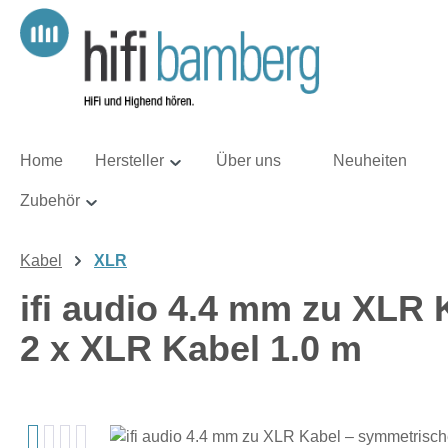
m Hauptinhalt springen
Zur Suche springen
Zur Hauptnavigation springen
Home
Hersteller
Über uns
Neuheiten
Zubehör
Kabel
XLR
ifi audio 4.4 mm zu XLR
2 x XLR Kabel 1.0 m
Bildergalerie überspringen